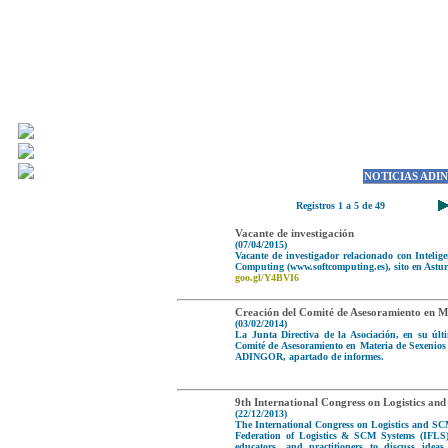
NOTICIAS ADI
Registros 1 a 5 de 49
Vacante de investigación
(07/04/2015)
Vacante de investigador relacionado con Intelig
Computing (www.softcomputing.es), sito en Asturia
goo.gl/Y4BVI6
Creación del Comité de Asesoramiento en M
(03/02/2014)
La Junta Directiva de la Asociación, en su úl
Comité de Asesoramiento en Materia de Sexenios
ADINGOR, apartado de informes.
9th International Congress on Logistics a
(22/12/2013)
The International Congress on Logistics and SC
Federation of Logistics & SCM Systems (IFLS).
educators, and practitioners to discuss idea