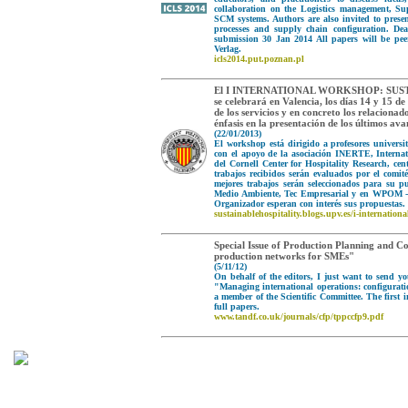
collaboration on the Logistics management, S
SCM systems. Authors are also invited to presen
processes and supply chain configuration. De
submission 30 Jan 2014 All papers will be pee
Verlag.
icls2014.put.poznan.pl
El I INTERNATIONAL WORKSHOP: SUS
se celebrará en Valencia, los días 14 y 15 d
de los servicios y en concreto los relacionad
énfasis en la presentación de los últimos ava
(22/01/2013)
El workshop está dirigido a profesores universi
con el apoyo de la asociación INERTE, Intern
del Cornell Center for Hospitality Research, cen
trabajos recibidos serán evaluados por el comit
mejores trabajos serán seleccionados para su 
Medio Ambiente, Tec Empresarial y en WPOM - 
Organizador esperan con interés sus propuestas.
sustainablehospitality.blogs.upv.es/i-internation
Special Issue of Production Planning and Co
production networks for SMEs"
(5/11/12)
On behalf of the editors, I just want to send y
"Managing international operations: configurati
a member of the Scientific Committee. The first 
full papers.
www.tandf.co.uk/journals/cfp/tppccfp9.pdf
2026. Asociación para el Desarrollo de la Ingeniería de Organización - ADINGOR