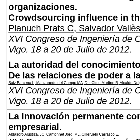
organizaciones.
Crowdsourcing influence in th
Planuch Prats C
,
Salvador Vallè
XVI Congreso de Ingeniería de O
Vigo. 18 a 20 de Julio de 2012.
La autoridad del conocimiento
De las relaciones de poder a l
Saiz Barcena L
,
Manzanedo del Campo MA
,
Del Olmo Martíne R
,
Alcalde De
XVI Congreso de Ingeniería de O
Vigo. 18 a 20 de Julio de 2012.
La innovación permanente com
empresarial.
Aldasoro Alustiza, JC
,
Cantonnet Jordi ML
,
Cilleruelo Carrasco E
.